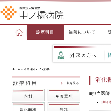
ホーム
>
診療科目
>
消化器科
一覧を見る
■担当医師
耕﨑 