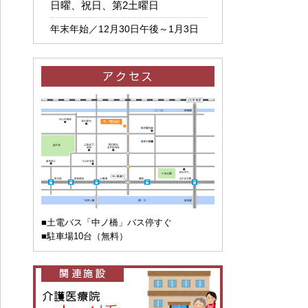
日曜、祝日、第2土曜日
年末年始／12月30日午後～1月3日
■土電バス「中ノ橋」バス停すぐ
■駐車場10台（無料）